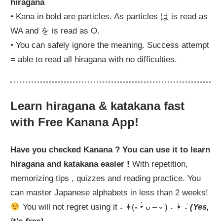
hiragana
• Kana in bold are particles. As particles は is read as
WA and を is read as O.
• You can safely ignore the meaning. Success attempt
= able to read all hiragana with no difficulties.
Learn hiragana & katakana fast
with Free Kanana App!
Have you checked Kanana ? You can use it to learn
hiragana and katakana easier !
With repetition,
memorizing tips , quizzes and reading practice. You
can master Japanese alphabets in less than 2 weeks!
You will not regret using it ˖ ݁𖥔(˵ •̀ ᴗ – ˵ ) ˖ ݁𖥔 ݁˖
(Yes,