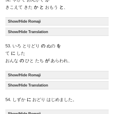
きこえて きた
か
と
おもう
と
、
Show/Hide Romaji
Show/Hide Translation
53. いろ とりどり
の
ぬの
を
て
に
した
おんな
の
ひと たち
が
あらわれ、
Show/Hide Romaji
Show/Hide Translation
54. しずか
に
おどり はじめました。
Show/Hide Romaji