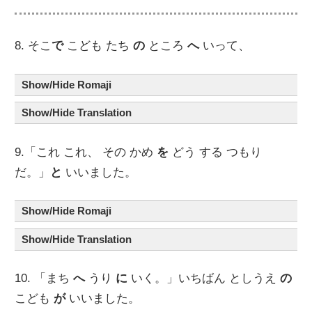
8. そこ
で
こども たち
の
ところ
へ
いって、
Show/Hide Romaji
Show/Hide Translation
9.「これ これ、 その かめ
を
どう する つもり
だ。」
と
いいました。
Show/Hide Romaji
Show/Hide Translation
10. 「まち
へ
うり
に
いく。」いちばん としうえ
の
こども
が
いいました。