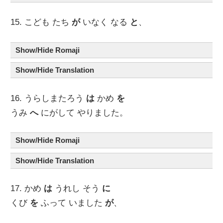
15. こども たち
が
いなく なる
と
、
Show/Hide Romaji
Show/Hide Translation
16. うらしまたろう
は
かめ
を
うみ
へ
にがして やりました。
Show/Hide Romaji
Show/Hide Translation
17. かめ
は
うれし そう
に
くび
を
ふって いました
が
、