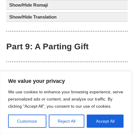
Show/Hide Romaji
Show/Hide Translation
Part 9: A Parting Gift
65. あとひめさま
は
うるし ぬり
の
We value your privacy
たまてばこ
を
もってきました。
We use cookies to enhance your browsing experience, serve
personalized ads or content, and analyze our traffic. By
Show/Hide Romaji
clicking "Accept All", you consent to our use of cookies.
Show/Hide Translation
Customize
Reject All
Accept All
66. 「これ
は
おみやげ
の
たまてばこ です。