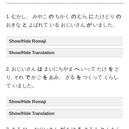
1. むかし、 みやこ
の
ちかく
の
むら
に
たけとり
の
おきな
と
よばれて いる おじいさん
が
いました。
Show/Hide Romaji
Show/Hide Translation
2. おじいさん
は
まいにちやま
へ
いって たけ
を
と
り, それ
で
かご
を
あみ、 ざる
を
つくって くらし
て いました。
Show/Hide Romaji
Show/Hide Translation