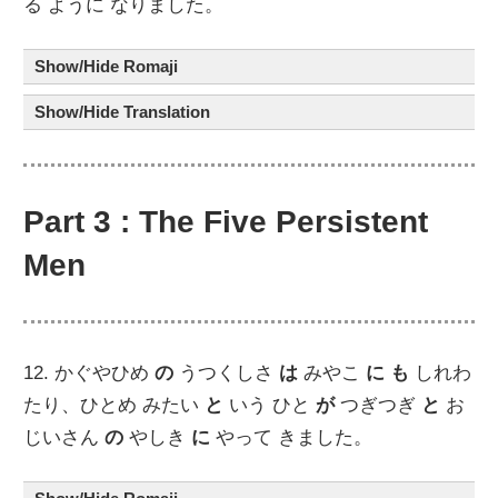
る ように なりました。
Show/Hide Romaji
Show/Hide Translation
Part 3 : The Five Persistent
Men
12. かぐやひめ
の
うつくしさ
は
みやこ
に も
しれわ
たり、ひとめ みたい
と
いう ひと
が
つぎつぎ
と
お
じいさん
の
やしき
に
やって きました。