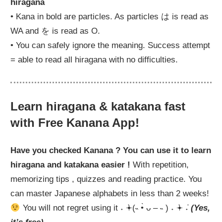
hiragana
• Kana in bold are particles. As particles は is read as
WA and を is read as O.
• You can safely ignore the meaning. Success attempt
= able to read all hiragana with no difficulties.
Learn hiragana & katakana fast
with Free Kanana App!
Have you checked Kanana ? You can use it to learn
hiragana and katakana easier !
With repetition,
memorizing tips , quizzes and reading practice. You
can master Japanese alphabets in less than 2 weeks!
You will not regret using it ˖ ݁𖥔(˵ •̀ ᴗ – ˵ ) ˖ ݁𖥔 ݁˖
(Yes,