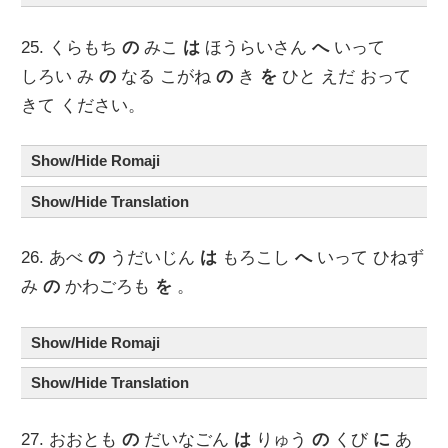
25. くらもち
の
みこ
は
ほうらいさん
へ
いって
しろい み
の
なる こがね
の
き
を
ひと えだ おって
きて ください。
Show/Hide Romaji
Show/Hide Translation
26. あべ
の
うだいじん
は
もろこし
へ
いって ひねず
み
の
かわごろも
を
。
Show/Hide Romaji
Show/Hide Translation
27. おおとも
の
だいなごん
は
りゅう
の
くび
に
あ