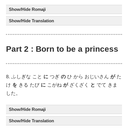
Show/Hide Romaji
Show/Hide Translation
Part 2 : Born to be a princess
8. ふしぎな こと
に
つぎ
の
ひ から おじいさん
が
た
け
を
きる たび
に
こがね
が
ざくざく
と
でて きま
した。
Show/Hide Romaji
Show/Hide Translation