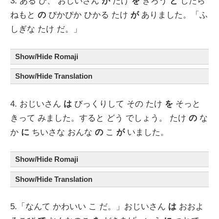
3. ある ひ、 おじいさん
が
たけ
を
きろう
と
したら
ねもと
の
ぴかぴか ひかる たけ
が
ありました。「ふ
しぎな たけ だ。」
Show/Hide Romaji
Show/Hide Translation
4. おじいさん
は
びっくりして その たけ
を
そっと
きって みました。すると どう でしょう。 たけ
の
な
か
に
ちいさな おんな
の
こ
が
いました。
Show/Hide Romaji
Show/Hide Translation
5.「なんて かわいい こ だ。」おじいさん
は
おおよ