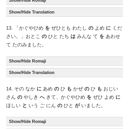
Show/Hide Romaji
Show/Hide Translation
13. 「かぐやひめ
を
ぜひとも わたし
の
よめ
に
くだ
さい。」おとこ
の
ひと たち
は
みんな て
を
あわせ
て たのみました。
Show/Hide Romaji
Show/Hide Translation
14. その なか
に
あめ
の
ひ
も
かぜ
の
ひ
も
おじい
さん
の
やしき
へ
きて、かぐやひめ
を
ぜひ よめ
に
ほしい
と
いう ご にん
の
ひと
が
いました。
Show/Hide Romaji