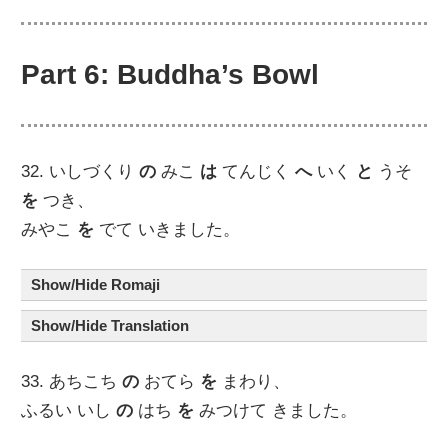
Part 6: Buddha’s Bowl
32. いしづくり
の
みこ
は
てんじく
へ
いく
と
うそ
を
つき、
みやこ
を
でて いきました。
Show/Hide Romaji
Show/Hide Translation
33. あちこち
の
おてら
を
まわり、
ふるい いし
の
はち
を
みつけて きました。