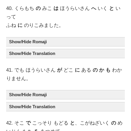
40. くらもち
の
みこ
は
ほうらいさん
へ
いく
と
い
って
ふね
に
のりこみました。
Show/Hide Romaji
Show/Hide Translation
41. でも ほうらいさん
が
どこ
に
ある
の
か
も
わか
りません。
Show/Hide Romaji
Show/Hide Translation
42. そこ
で
こっそり もどる
と
、こがねざいく
の
め