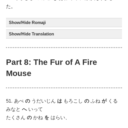
た。
Show/Hide Romaji
Show/Hide Translation
Part 8: The Fur of A Fire
Mouse
51. あべ
の
うだいじん
は
もろこし
の
ふね
が
くる
みなと
へ
いって
たくさん
の
かね
を
はらい、