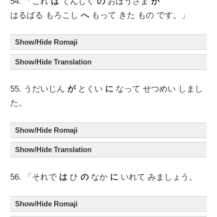
54. 「これ
は
てんじく
の
おぼうさま
が
はるばる もろこし
へ
もって きた もの です。」
Show/Hide Romaji
Show/Hide Translation
55. うだいじん
が
とくい
に
なって せつめい しまし
た。
Show/Hide Romaji
Show/Hide Translation
56. 「それで
は
ひ
の
なか
に
いれて みましょう。
Show/Hide Romaji