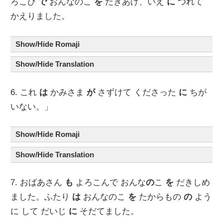
ろこび
で
おんなのこ
を
だきあげ、いえ
に
つれて
かえりました。
Show/Hide Romaji
Show/Hide Translation
6. これ
は
かみさま
が
さずけて くださった
に
ちが
いない。」
Show/Hide Romaji
Show/Hide Translation
7. おばあさん
も
よろこんで おんな
の
こ
を
だきしめ
ました。ふたり
は
おんなのこ
を
たからもの
の
よう
に して だいじ
に
そだてました。